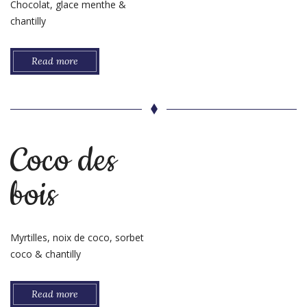
Chocolat, glace menthe &
chantilly
Read more
Coco des
bois
Myrtilles, noix de coco, sorbet
coco & chantilly
Read more