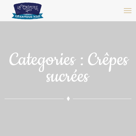
Categories :
Crêpes
sucrées